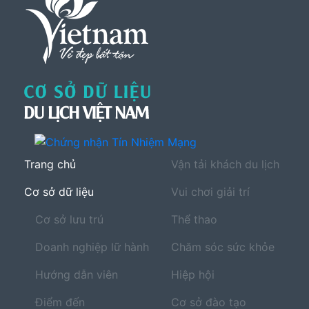
Trang chủ
Vận tải khách du lịch
Cơ sở dữ liệu
Vui chơi giải trí
Cơ sở lưu trú
Thể thao
Doanh nghiệp lữ hành
Chăm sóc sức khỏe
Hướng dẫn viên
Hiệp hội
Điểm đến
Cơ sở đào tạo