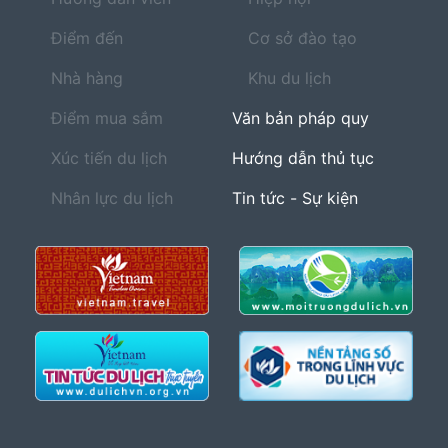
Điểm đến
Cơ sở đào tạo
Nhà hàng
Khu du lịch
Điểm mua sắm
Văn bản pháp quy
Xúc tiến du lịch
Hướng dẫn thủ tục
Nhân lực du lịch
Tin tức - Sự kiện