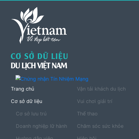
Trang chủ
Vận tải khách du lịch
Cơ sở dữ liệu
Vui chơi giải trí
Cơ sở lưu trú
Thể thao
Doanh nghiệp lữ hành
Chăm sóc sức khỏe
Hướng dẫn viên
Hiệp hội