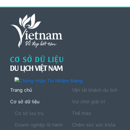
Trang chủ
Vận tải khách du lịch
Cơ sở dữ liệu
Vui chơi giải trí
Cơ sở lưu trú
Thể thao
Doanh nghiệp lữ hành
Chăm sóc sức khỏe