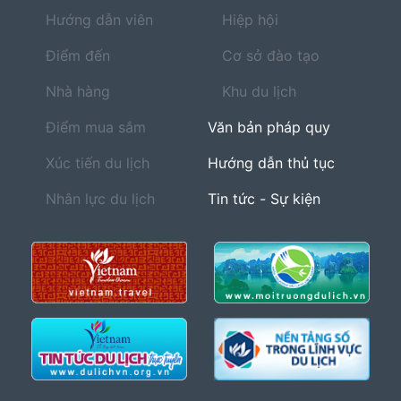
Hướng dẫn viên
Hiệp hội
Điểm đến
Cơ sở đào tạo
Nhà hàng
Khu du lịch
Điểm mua sắm
Văn bản pháp quy
Xúc tiến du lịch
Hướng dẫn thủ tục
Nhân lực du lịch
Tin tức - Sự kiện