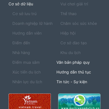
Cơ sở dữ liệu
Vui chơi giải trí
Cơ sở lưu trú
Thể thao
Doanh nghiệp lữ hành
Chăm sóc sức khỏe
Hướng dẫn viên
Hiệp hội
Điểm đến
Cơ sở đào tạo
Nhà hàng
Khu du lịch
Điểm mua sắm
Văn bản pháp quy
Xúc tiến du lịch
Hướng dẫn thủ tục
Nhân lực du lịch
Tin tức - Sự kiện