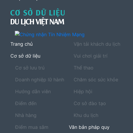
Trang chủ
Vận tải khách du lịch
Cơ sở dữ liệu
Vui chơi giải trí
Cơ sở lưu trú
Thể thao
Doanh nghiệp lữ hành
Chăm sóc sức khỏe
Hướng dẫn viên
Hiệp hội
Điểm đến
Cơ sở đào tạo
Nhà hàng
Khu du lịch
Điểm mua sắm
Văn bản pháp quy