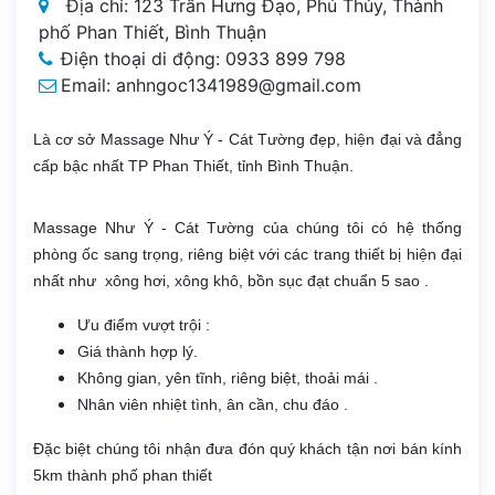
Địa chỉ: 123 Trần Hưng Đạo, Phú Thủy, Thành
phố Phan Thiết, Bình Thuận
Điện thoại di động: 0933 899 798
Email: anhngoc1341989@gmail.com
Là cơ sở Massage Như Ý - Cát Tường đẹp, hiện đại và đẳng
cấp bậc nhất TP Phan Thiết, tỉnh Bình Thuận.
Massage Như Ý - Cát Tường của chúng tôi có hệ thống
phòng ốc sang trọng, riêng biệt với các trang thiết bị hiện đại
nhất như xông hơi, xông khô, bồn sục đạt chuẩn 5 sao .
Ưu điểm vượt trội :
Giá thành hợp lý.
Không gian, yên tĩnh, riêng biệt, thoải mái .
Nhân viên nhiệt tình, ân cần, chu đáo .
Đặc biệt chúng tôi nhận đưa đón quý khách tận nơi bán kính
5km thành phố phan thiết