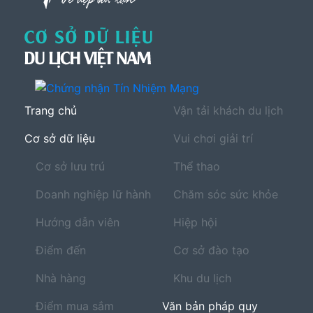
Trang chủ
Vận tải khách du lịch
Cơ sở dữ liệu
Vui chơi giải trí
Cơ sở lưu trú
Thể thao
Doanh nghiệp lữ hành
Chăm sóc sức khỏe
Hướng dẫn viên
Hiệp hội
Điểm đến
Cơ sở đào tạo
Nhà hàng
Khu du lịch
Điểm mua sắm
Văn bản pháp quy