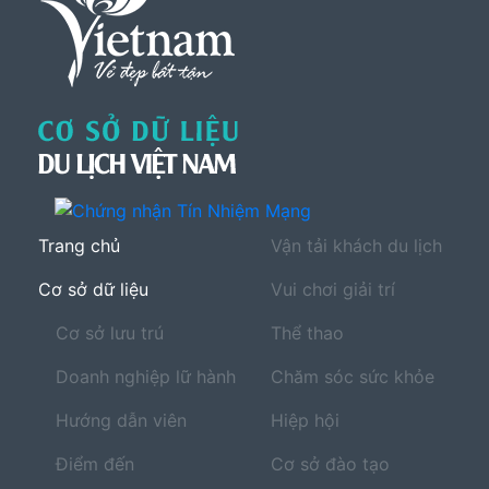
Trang chủ
Vận tải khách du lịch
Cơ sở dữ liệu
Vui chơi giải trí
Cơ sở lưu trú
Thể thao
Doanh nghiệp lữ hành
Chăm sóc sức khỏe
Hướng dẫn viên
Hiệp hội
Điểm đến
Cơ sở đào tạo