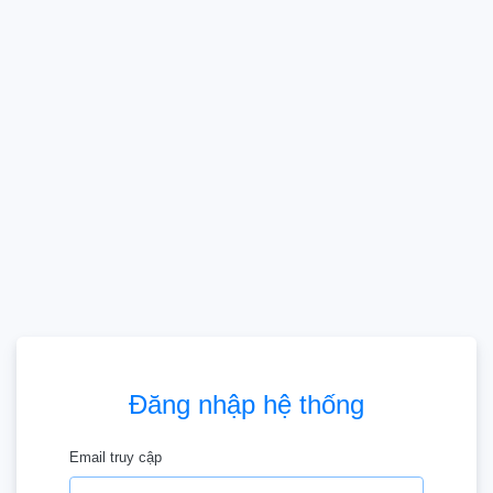
Đăng nhập hệ thống
Email truy cập